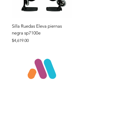
Silla Ruedas Eleva piernas
negra sp7100e
Precio
$4,619.00
Tienda
TIENDA
Apoyo y Traslado