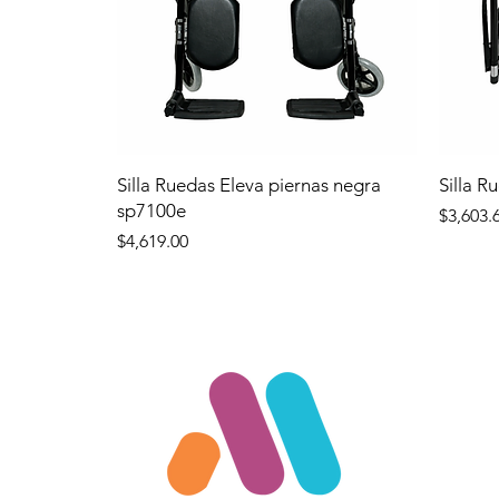
Silla Ruedas Eleva piernas negra
Silla R
sp7100e
Precio
$3,603.
Precio
$4,619.00