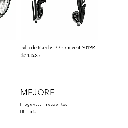
.
Silla de Ruedas BBB move it S019R
Precio
$2,135.25
MEJORE
Preguntas Frecuentes
Historia