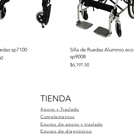
uedas sp7100
Silla de Ruedas Aluminio eco
sp9008
60
Precio
$6,197.50
TIENDA
Apoyo y Traslado
Complementos
Equipo de apoyo y traslado
Equipo de diagnóstico