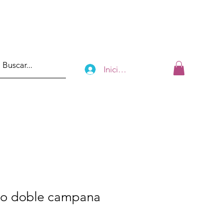
Iniciar sesión
io doble campana