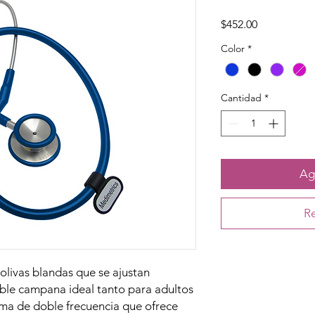
Precio
$452.00
Color
*
Cantidad
*
Agr
Re
olivas blandas que se ajustan
oble campana ideal tanto para adultos
gma de doble frecuencia que ofrece