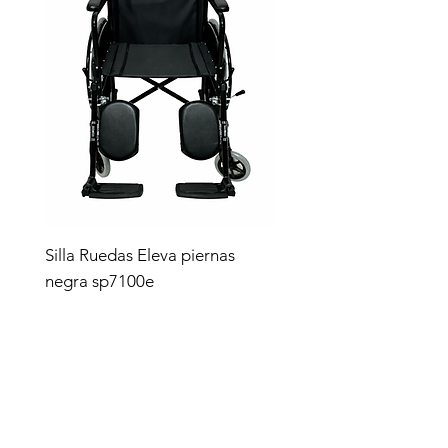
Silla Ruedas Eleva piernas
negra sp7100e
Precio
$4,619.00