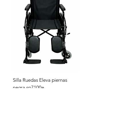
Silla Ruedas Eleva piernas
negra sp7100e
Precio
$4,619.00