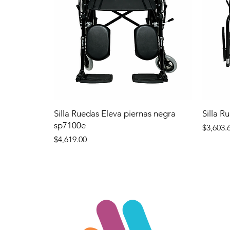
Silla Ruedas Eleva piernas negra
Silla R
sp7100e
Precio
$3,603.
Precio
$4,619.00