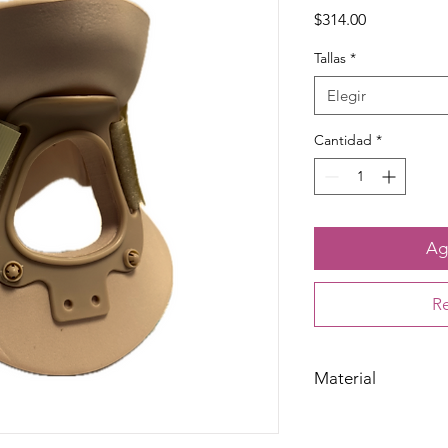
Precio
$314.00
Tallas
*
Elegir
Cantidad
*
Agr
Re
Material
Poliestireno y poliur