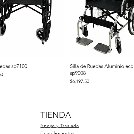
uedas sp7100
Silla de Ruedas Aluminio eco
sp9008
60
Precio
$6,197.50
TIENDA
Apoyo y Traslado
Complementos