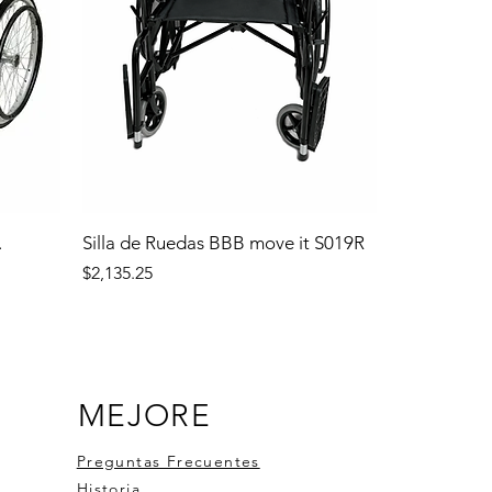
.
Silla de Ruedas BBB move it S019R
Precio
$2,135.25
MEJORE
Preguntas Frecuentes
Historia