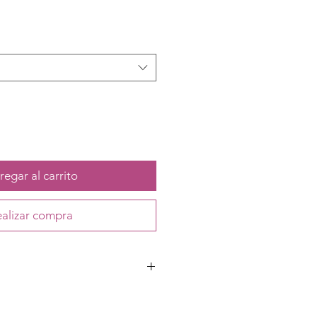
egar al carrito
alizar compra
etano