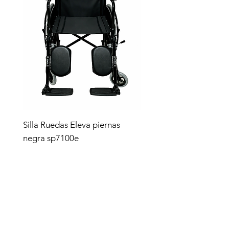
Silla Ruedas Eleva piernas
negra sp7100e
Precio
$4,619.00