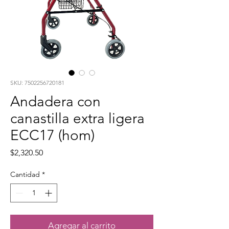
SKU: 7502256720181
Andadera con
canastilla extra ligera
ECC17 (hom)
Precio
$2,320.50
Cantidad
*
Agregar al carrito