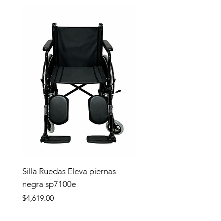
Silla Ruedas Eleva piernas
negra sp7100e
Precio
$4,619.00