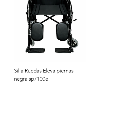
Silla Ruedas Eleva piernas
negra sp7100e
Precio
$4,619.00
Tienda