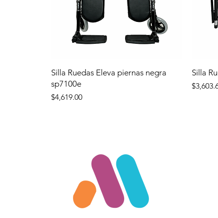
Silla Ruedas Eleva piernas negra
Silla R
sp7100e
Precio
$3,603.
Precio
$4,619.00