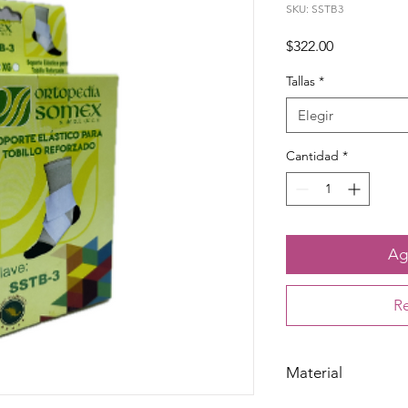
SKU: SSTB3
Precio
$322.00
Tallas
*
Elegir
Cantidad
*
Agr
Re
Material
Nylon, algodón, elásti