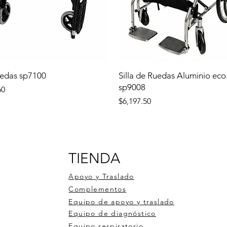
uedas sp7100
Silla de Ruedas Aluminio eco
sp9008
60
Precio
$6,197.50
TIENDA
Apoyo y Traslado
Complementos
Equipo de apoyo y traslado
Equipo de diagnóstico
Equipo respiratorio