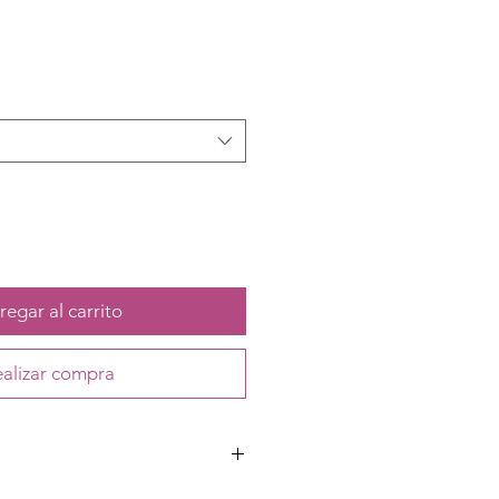
egar al carrito
alizar compra
co y velcro.