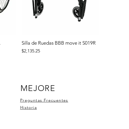
.
Silla de Ruedas BBB move it S019R
Precio
$2,135.25
MEJORE
Preguntas Frecuentes
Historia