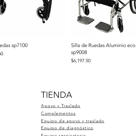
uedas sp7100
Silla de Ruedas Aluminio eco
sp9008
60
Precio
$6,197.50
TIENDA
Apoyo y Traslado
Complementos
Equipo de apoyo y traslado
Equipo de diagnóstico
Equipo respiratorio