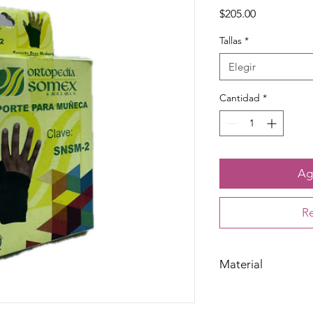
Precio
$205.00
Tallas
*
Elegir
Cantidad
*
Agr
Re
Material
Elástico, neopreno, n