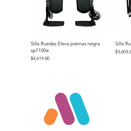
Silla Ruedas Eleva piernas negra
Silla R
sp7100e
Precio
$3,603.
Precio
$4,619.00