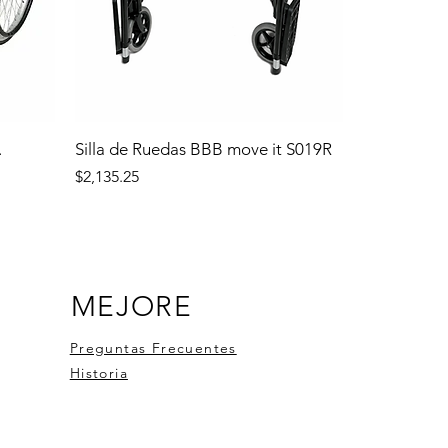
.
Silla de Ruedas BBB move it S019R
Precio
$2,135.25
MEJORE
Preguntas Frecuentes
Historia