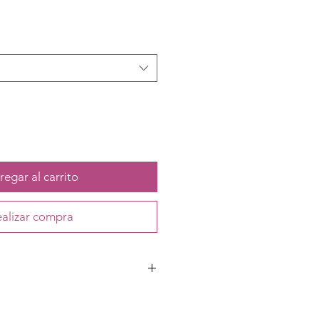
egar al carrito
alizar compra
ylon y velcro