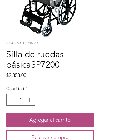
SKU: 7501141987210
Silla de ruedas
básicaSP7200
Precio
$2,358.00
Cantidad
*
Agregar al carrito
Realizar compra