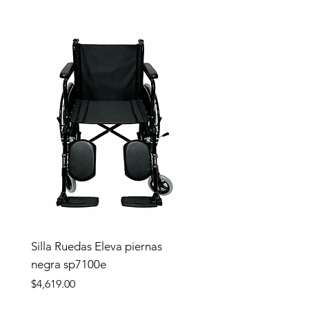
Silla Ruedas Eleva piernas
negra sp7100e
Precio
$4,619.00