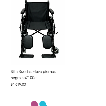
Silla Ruedas Eleva piernas
negra sp7100e
Precio
$4,619.00