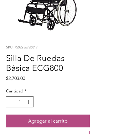
SKU: 7502256726817
Silla De Ruedas
Básica ECG800
Precio
$2,703.00
Cantidad
*
Agregar al carrito