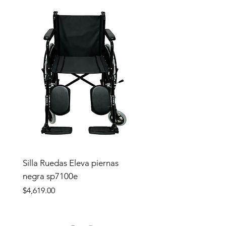
Silla Ruedas Eleva piernas
negra sp7100e
Precio
$4,619.00