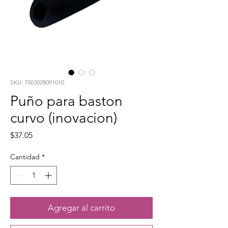
SKU: 7503028091010
Puño para baston
curvo (inovacion)
Precio
$37.05
Cantidad
*
Agregar al carrito