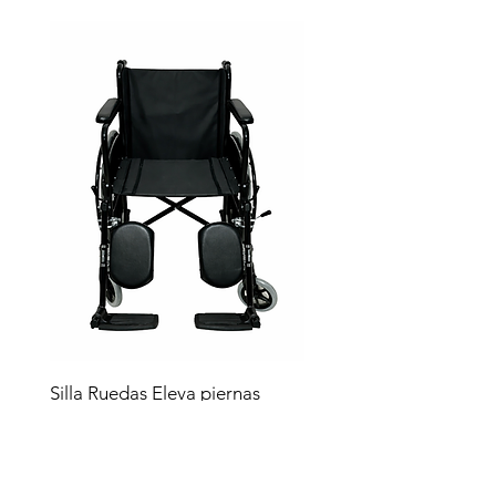
Silla Ruedas Eleva piernas
negra sp7100e
Precio
$4,619.00