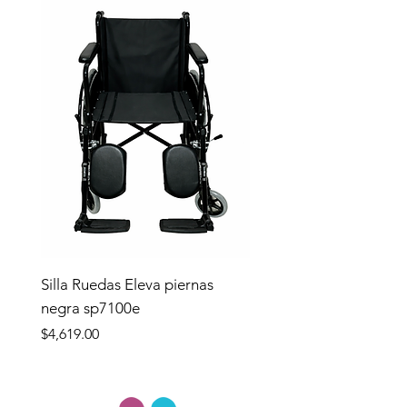
Silla Ruedas Eleva piernas
negra sp7100e
Precio
$4,619.00