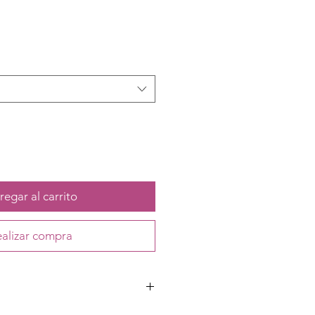
egar al carrito
alizar compra
tico