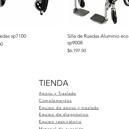
uedas sp7100
Silla de Ruedas Aluminio eco
sp9008
60
Precio
$6,197.50
TIENDA
Apoyo y Traslado
Complementos
Equipo de apoyo y traslado
Equipo de diagnóstico
Equipo respiratorio
Material de curación