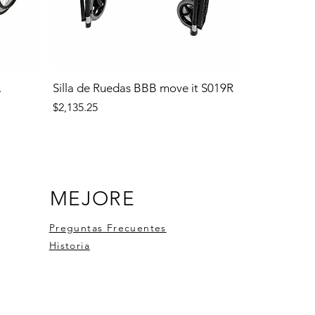
.
Silla de Ruedas BBB move it S019R
Precio
$2,135.25
MEJORE
Preguntas Frecuentes
Historia