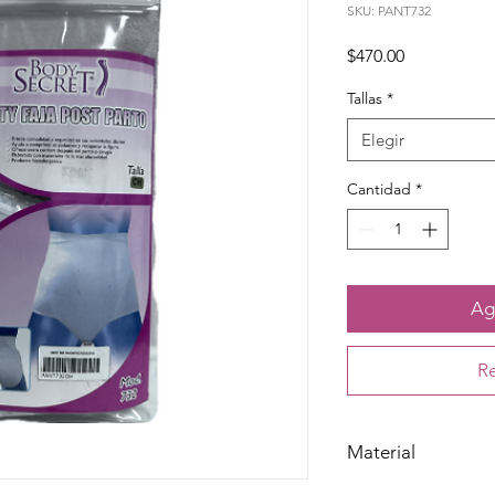
SKU: PANT732
Precio
$470.00
Tallas
*
Elegir
Cantidad
*
Agr
Re
Material
Nylon y algodón, elás