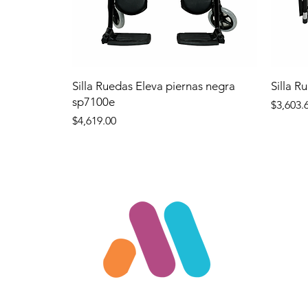
Silla Ruedas Eleva piernas negra
Silla R
sp7100e
Precio
$3,603.
Precio
$4,619.00