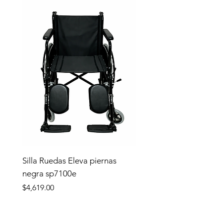
Silla Ruedas Eleva piernas
negra sp7100e
Precio
$4,619.00