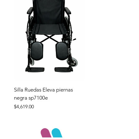
Silla Ruedas Eleva piernas
negra sp7100e
Precio
$4,619.00