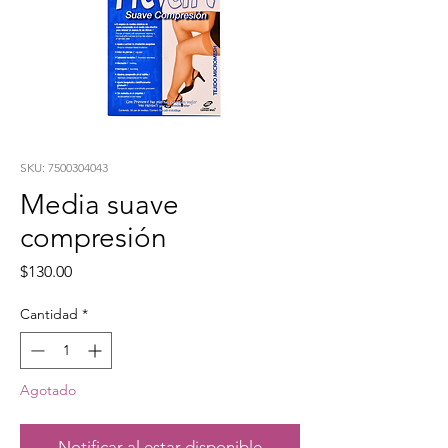
SKU: 7500304043
Media suave
compresión
Precio
$130.00
Cantidad
*
Agotado
Notificar al estar disponible