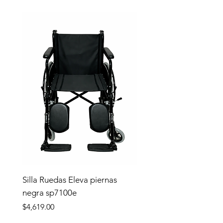
Silla Ruedas Eleva piernas
negra sp7100e
Precio
$4,619.00