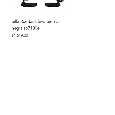
Silla Ruedas Eleva piernas
negra sp7100e
Precio
$4,619.00
Tienda
TIENDA
Apoyo y Traslado