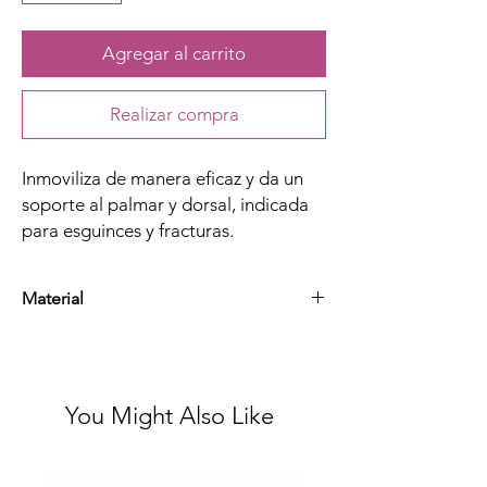
Agregar al carrito
Realizar compra
Inmoviliza de manera eficaz y da un
soporte al palmar y dorsal, indicada
para esguinces y fracturas.
Material
Aluminio, esponja y velcro, elástico, algodón
y nylon
You Might Also Like