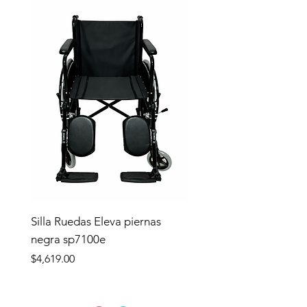
Silla Ruedas Eleva piernas
negra sp7100e
Precio
$4,619.00