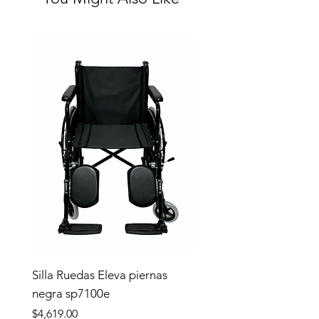
Silla Ruedas Eleva piernas
negra sp7100e
Precio
$4,619.00