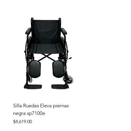
Silla Ruedas Eleva piernas
negra sp7100e
Precio
$4,619.00