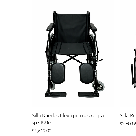
Silla Ruedas Eleva piernas negra
Silla R
sp7100e
Precio
$3,603.
Precio
$4,619.00