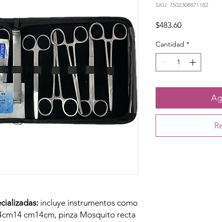
SKU: 7502308871182
Precio
$483.60
Cantidad
*
Agr
Re
cializadas:
incluye instrumentos como
 14cm14 cm14cm, pinza Mosquito recta