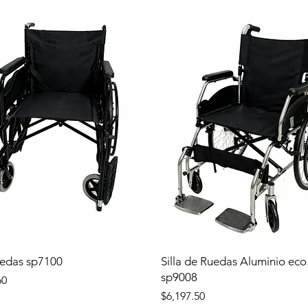
uedas sp7100
Silla de Ruedas Aluminio eco
sp9008
60
Precio
$6,197.50