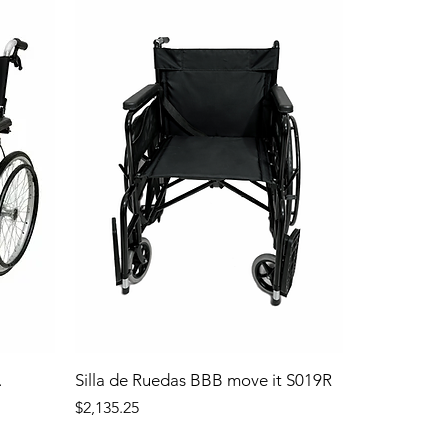
.
Silla de Ruedas BBB move it S019R
Precio
$2,135.25