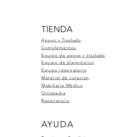
TIENDA
Apoyo y Traslado
Complementos
Equipo de apoyo y traslado
Equipo de diagnóstico
Equipo respiratorio
Material de curación
Mobiliario Médico
Ortopedia
Respiratorio
 DE RUEDAS DE ALUMINIO
ro de pulso OXI-BT
ometro 1 bola 3000ml
Silla de Ruedas Aluminio 900
Medidor de glucosa 50tiras 
Estabilizador de dedo con
AYUDA
6
pluma
compresa de gel
Precio
$6,246.00
Precio
Precio
50
$526.50
$351.00