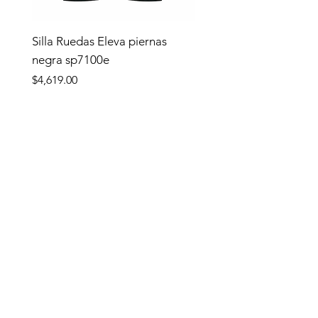
Silla Ruedas Eleva piernas
negra sp7100e
Precio
$4,619.00
Tienda
TIENDA
Apoyo y Traslado
Complementos