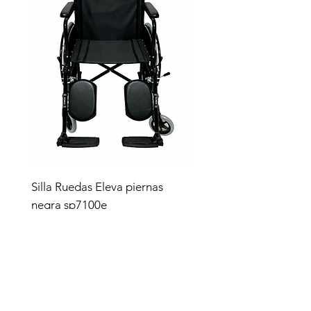
Silla Ruedas Eleva piernas
negra sp7100e
Precio
$4,619.00