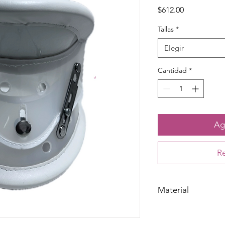
Precio
$612.00
Tallas
*
Elegir
Cantidad
*
Agr
Re
Material
Poliestireno y poliur