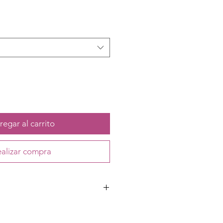
egar al carrito
alizar compra
etano