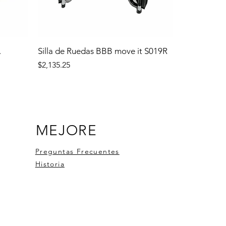
.
Silla de Ruedas BBB move it S019R
Precio
$2,135.25
MEJORE
Preguntas Frecuentes
Historia