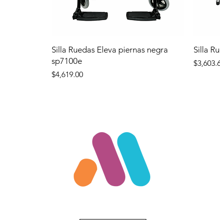
Silla Ruedas Eleva piernas negra
Silla R
sp7100e
Precio
$3,603.
Precio
$4,619.00