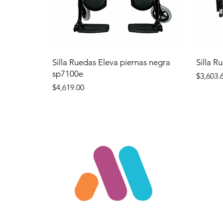
Silla Ruedas Eleva piernas negra
Silla R
sp7100e
Precio
$3,603.
Precio
$4,619.00