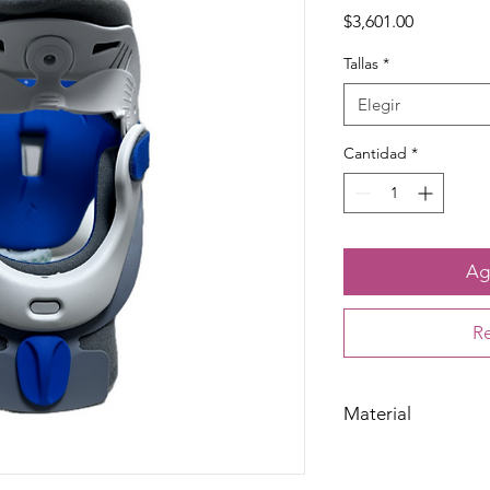
Precio
$3,601.00
Tallas
*
Elegir
Cantidad
*
Agr
Re
Material
Plástico y algodón