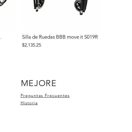
.
Silla de Ruedas BBB move it S019R
Precio
$2,135.25
MEJORE
Preguntas Frecuentes
Historia