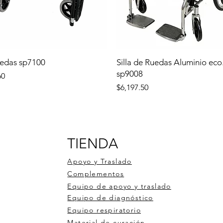
uedas sp7100
Silla de Ruedas Aluminio eco
sp9008
60
Precio
$6,197.50
TIENDA
Apoyo y Traslado
Complementos
Equipo de apoyo y traslado
Equipo de diagnóstico
Equipo respiratorio
Material de curación