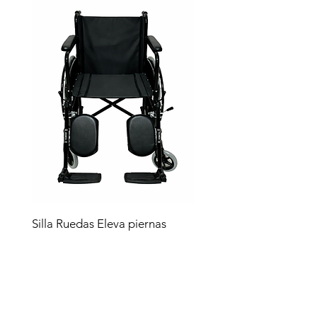
Silla Ruedas Eleva piernas
negra sp7100e
Precio
$4,619.00