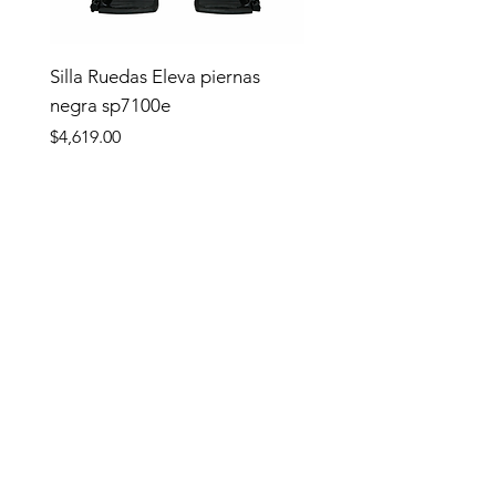
Silla Ruedas Eleva piernas
negra sp7100e
Precio
$4,619.00
Tienda
TIENDA
Apoyo y Traslado
Complementos