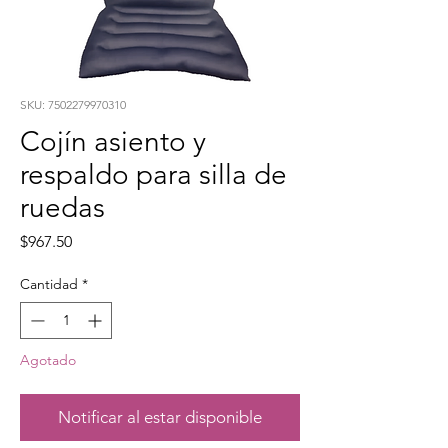
SKU: 7502279970310
Cojín asiento y
respaldo para silla de
ruedas
Precio
$967.50
Cantidad
*
Agotado
Notificar al estar disponible