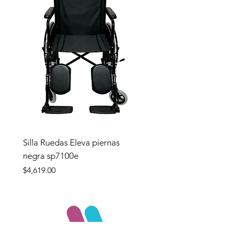
Silla Ruedas Eleva piernas
negra sp7100e
Precio
$4,619.00