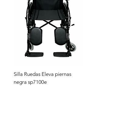
Silla Ruedas Eleva piernas
negra sp7100e
Precio
$4,619.00