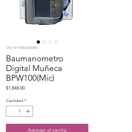
SKU: 4719003330040
Baumanometro
Digital Muñeca
BPW100(Mic)
Precio
$1,848.00
Cantidad
*
Agregar al carrito