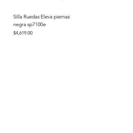
Silla Ruedas Eleva piernas
negra sp7100e
Precio
$4,619.00
Tienda
TIENDA
Apoyo y Traslado
Complementos
Equipo de apoyo y traslado