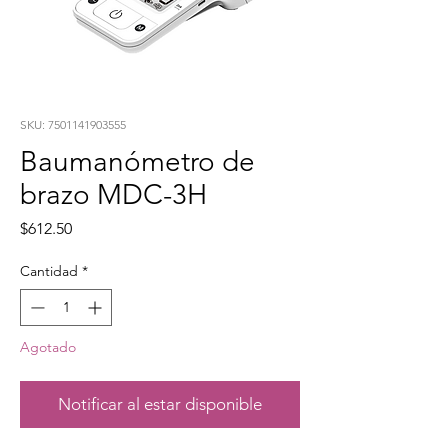
SKU: 7501141903555
Baumanómetro de
brazo MDC-3H
Precio
$612.50
Cantidad
*
Agotado
Notificar al estar disponible