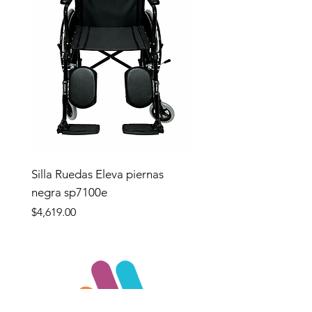
Silla Ruedas Eleva piernas
negra sp7100e
Precio
$4,619.00