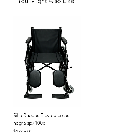
You Might Also Like
Silla Ruedas Eleva piernas
negra sp7100e
Precio
$4,619.00