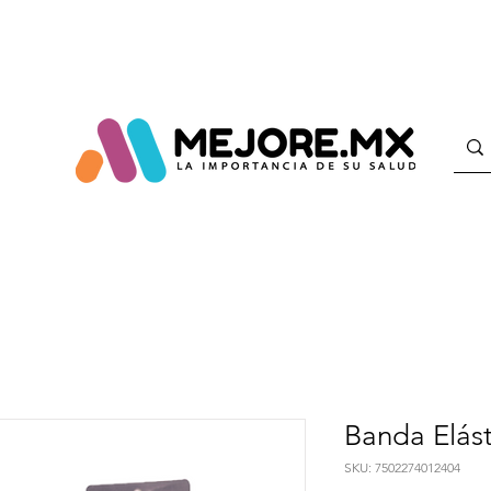
Banda Elást
SKU: 7502274012404