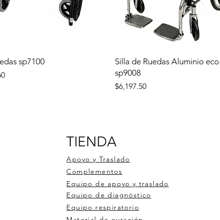
uedas sp7100
Silla de Ruedas Aluminio eco
sp9008
60
Precio
$6,197.50
TIENDA
Apoyo y Traslado
Complementos
Equipo de apoyo y traslado
Equipo de diagnóstico
Equipo respiratorio
Material de curación