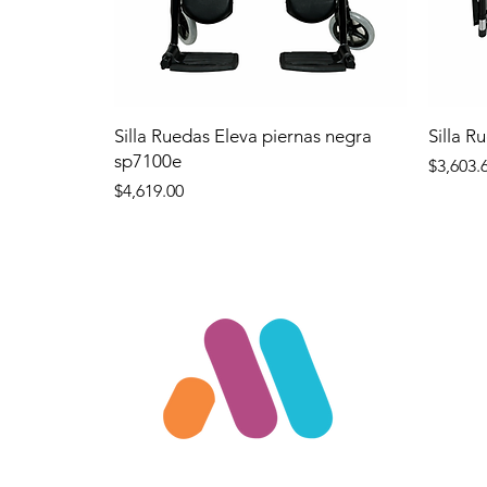
Silla Ruedas Eleva piernas negra
Silla R
sp7100e
Precio
$3,603.
Precio
$4,619.00