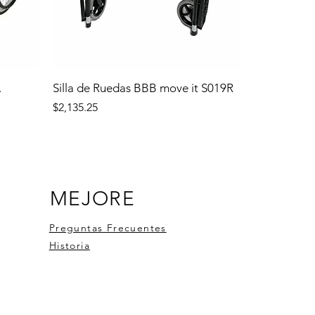
.
Silla de Ruedas BBB move it S019R
Precio
$2,135.25
MEJORE
Preguntas Frecuentes
Historia