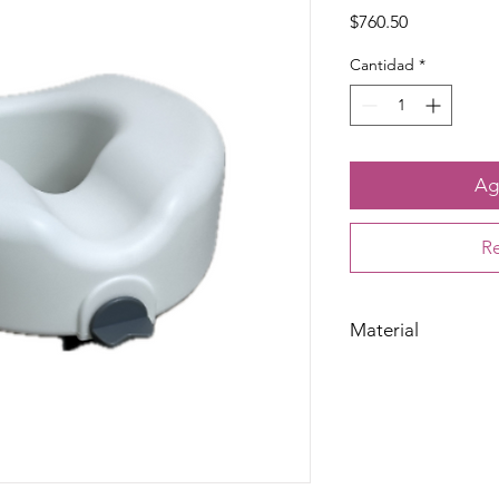
Precio
$760.50
Cantidad
*
Agr
Re
Material
Plástico de alta resis