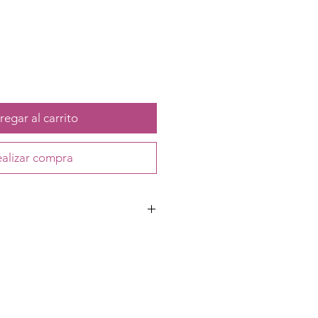
egar al carrito
alizar compra
tencia