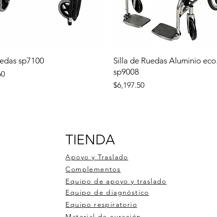
uedas sp7100
Silla de Ruedas Aluminio eco
sp9008
60
Precio
$6,197.50
TIENDA
Apoyo y Traslado
Complementos
Equipo de apoyo y traslado
Equipo de diagnóstico
Equipo respiratorio
Material de curación