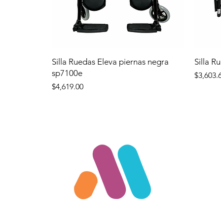
Silla Ruedas Eleva piernas negra
Silla R
sp7100e
Precio
$3,603.
Precio
$4,619.00