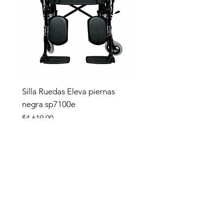
Silla Ruedas Eleva piernas
negra sp7100e
Precio
$4,619.00
Tienda