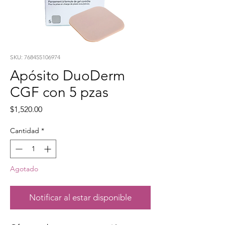
SKU: 768455106974
Apósito DuoDerm
CGF con 5 pzas
Precio
$1,520.00
Cantidad
*
Agotado
Notificar al estar disponible