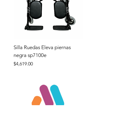
Silla Ruedas Eleva piernas
negra sp7100e
Precio
$4,619.00
Tienda